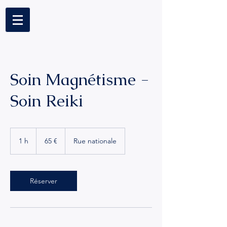
Soin Magnétisme -
Soin Reiki
65
euros
1 h
1
65 €
Rue nationale
Réserver