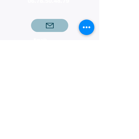
06.78.50.48.79
Email:
christophefournierdes@protonmail.com
Réseaux
Newsletter