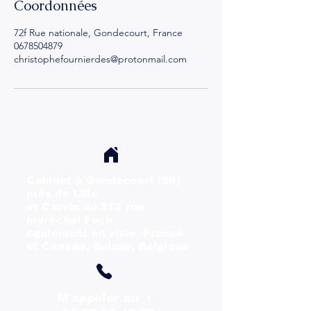
Coordonnées
72f Rue nationale, Gondecourt, France
0678504879
christophefournierdes@protonmail.com
Cabinet à Gondecourt (59)
près
de Lille
et Carvin au 212 rue
maréchal Foch
également en visio France
et Canada, Suisse, Belgique
M'appeler au :