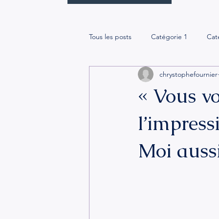
Tous les posts
Catégorie 1
Cat
chrystophefournier
« Vous v
l’impress
Moi aussi 