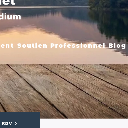
net
édium
ment
Soutien Professionnel
Blog
RDV