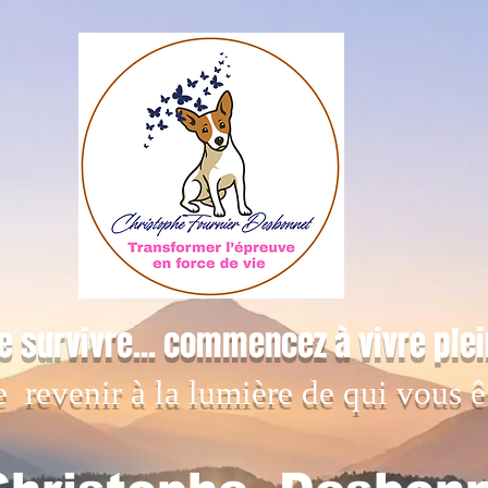
e survivre... commencez à vivre ple
e revenir à la lumière de qui vous ê