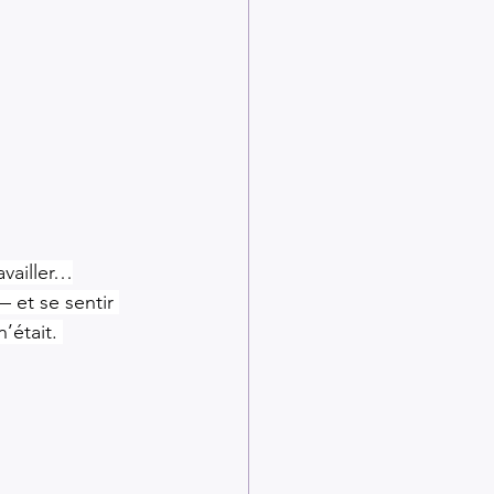
availler…
 et se sentir 
’était. 