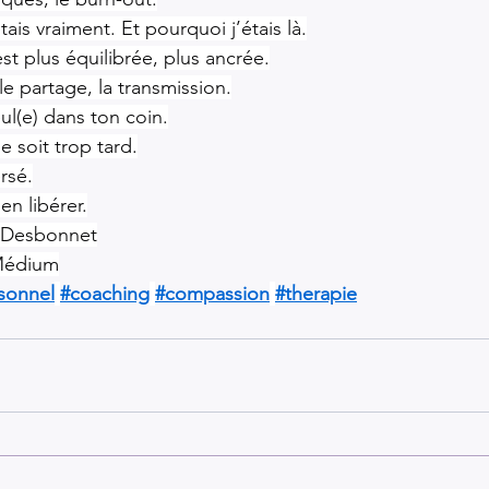
tais vraiment. Et pourquoi j’étais là.
st plus équilibrée, plus ancrée.
 le partage, la transmission.
ul(e) dans ton coin.
e soit trop tard.
ersé.
’en libérer.
r Desbonnet
Médium
sonnel
#coaching
#compassion
#therapie