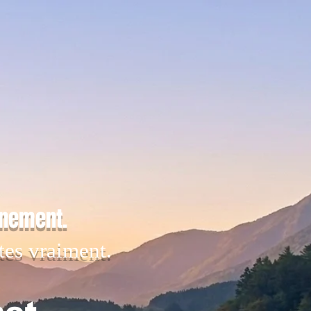
inement.
tes vraiment.