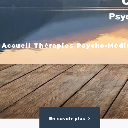
Psy
Accueil
Thérapies
Psycho-Médi
En savoir plus