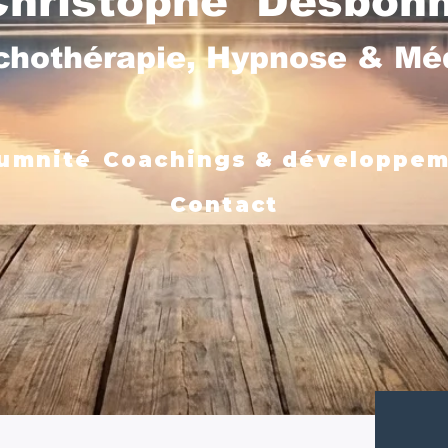
Christophe Desbon
chothérapie, Hypnose & M
umnité
Coachings & développe
Contact