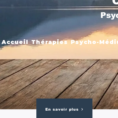
Psy
Accueil
Thérapies
Psycho-Médi
En savoir plus