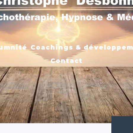
Christophe Desbon
chothérapie, Hypnose & M
umnité
Coachings & développe
Contact