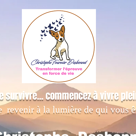
e survivre... commencez à vivre ple
e revenir à la lumière de qui vous ê