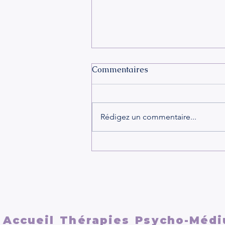
Commentaires
Rédigez un commentaire...
LA DÉPENDANCE
AFFECTIVE ET LES
RELATIONS TOXIQUESCe
qui se passe dans votre tête
et votre cerveau
Accueil
Thérapies
Psycho-Médi