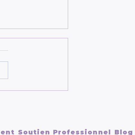
econnecter à soi
ment
ment
Soutien Professionnel
Blog