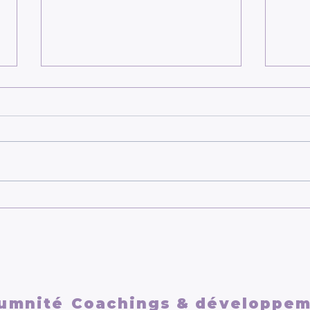
Se reconstruire après une
Se r
relation toxique
vrai
umnité
Coachings & développe