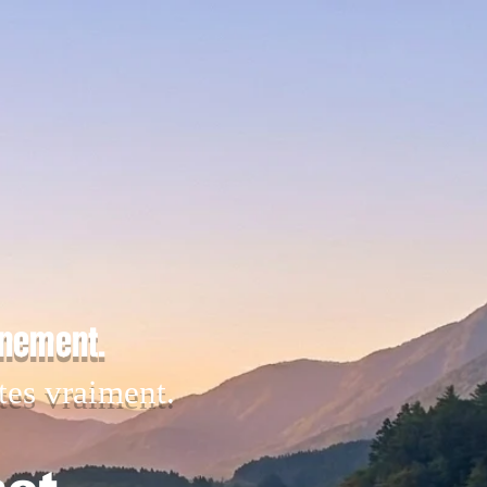
inement.
tes vraiment.