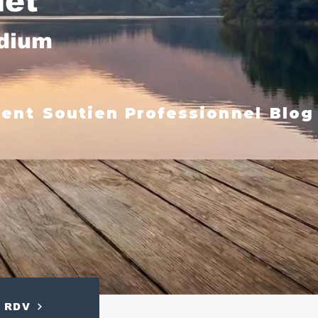
net
édium
ment
Soutien Professionnel
Blog
RDV