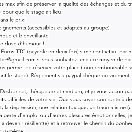
 max afin de préserver la qualité des échanges et du tra
our que le stage ait lieu
ans le prix:
eignements (accessibles et adaptés au groupe)
due et bienveillante
ne dose d’humour !
 Euros TTC (payable en deux fois) s me contactant par ma
etac@gmail.com
 si vous souhaitez un autre moyen de pa
os permet de réserver votre place ( non remboursable s
ant le stage). Règlement via paypal chèque ou virement.
-Desbonnet, thérapeute et médium, et je vous accompa
s difficiles de votre vie. Que vous soyez confronté à d
ut, la dépression, une relation toxique, un traumatisme (
a perte d'emploi ou d'autres blessures émotionnelles, je 
 à devenir résilient(e) et à retrouver le chemin du bonheur
vous-même.