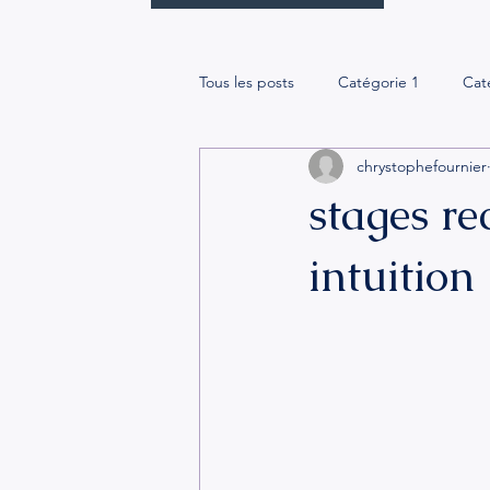
Tous les posts
Catégorie 1
Cat
chrystophefournier
stages re
intuition