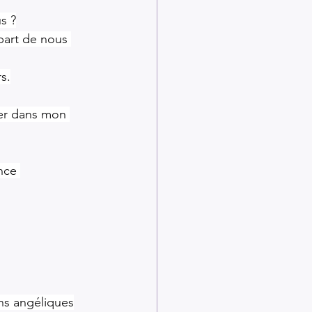
s ?
part de nous 
s.
mer dans mon 
nce 
ons angéliques