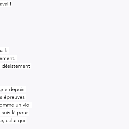
vail!
il: 
iement. 
i désistement 
gne depuis 
es épreuves 
comme un viol 
suis là pour 
, celui qui 