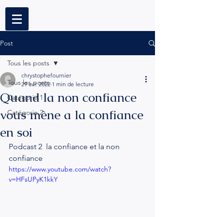
Post
Tous les posts
chrystophefournier
Tous les posts
29 avr. 2022
1 min de lecture
Quand la non confiance
Catégorie 1
vous mène a la confiance
Catégorie 2
en soi
Podcast 2  la confiance et la non 
confiance 
https://www.youtube.com/watch?
v=HFsUPyK1kkY