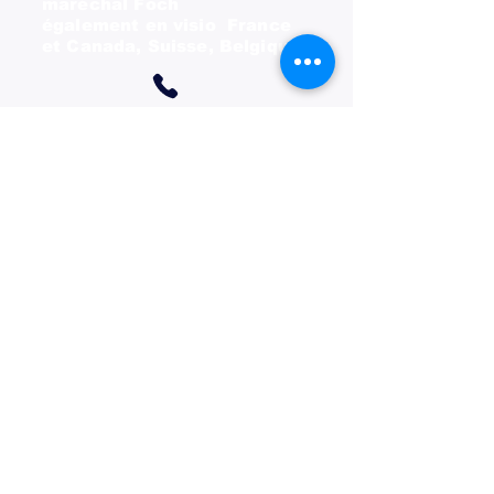
maréchal Foch
également en visio France
et Canada, Suisse, Belgique
M'appeler au :
06.78.50.48.79
Email:
christophefournierdes@protonmail.com
Réseaux