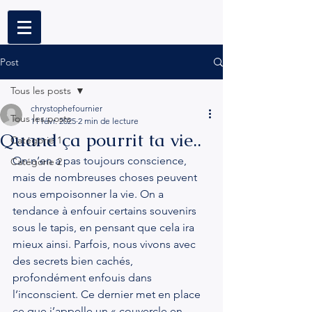
Post
Tous les posts
chrystophefournier
Tous les posts
11 févr. 2025
2 min de lecture
Quand ça pourrit ta vie..
Catégorie 1
On n’en a pas toujours conscience, 
Catégorie 2
mais de nombreuses choses peuvent 
nous empoisonner la vie. On a 
tendance à enfouir certains souvenirs 
sous le tapis, en pensant que cela ira 
mieux ainsi. Parfois, nous vivons avec 
des secrets bien cachés, 
profondément enfouis dans 
l’inconscient. Ce dernier met en place 
ce que j’appelle un « couvercle en 