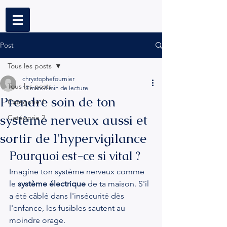
Post
Tous les posts
chrystophefournier
Tous les posts
13 mars
3 min de lecture
Prendre soin de ton
Catégorie 1
système nerveux aussi et
Catégorie 2
sortir de l'hypervigilance
Pourquoi est-ce si vital ?
Imagine ton système nerveux comme 
le 
système électrique
 de ta maison. S'il 
a été câblé dans l'insécurité dès 
l'enfance, les fusibles sautent au 
moindre orage.