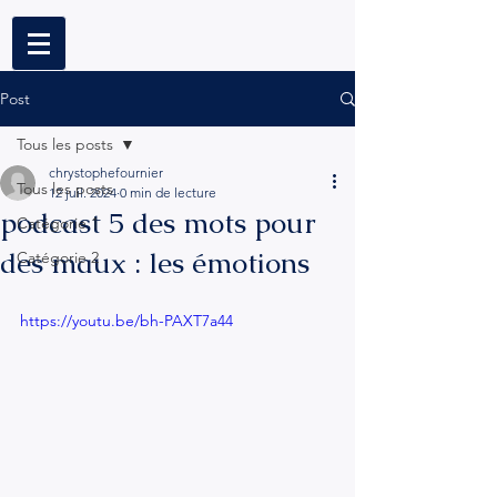
Post
Tous les posts
chrystophefournier
Tous les posts
12 juil. 2024
0 min de lecture
podcast 5 des mots pour
Catégorie 1
des maux : les émotions
Catégorie 2
https://youtu.be/bh-PAXT7a44