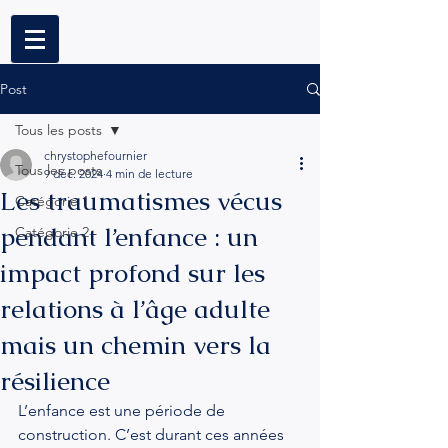
Post
Tous les posts
chrystophefournier
Tous les posts
9 déc. 2024
4 min de lecture
Les traumatismes vécus
Catégorie 1
pendant l’enfance : un
Catégorie 2
impact profond sur les
relations à l’âge adulte
mais un chemin vers la
résilience
L’enfance est une période de 
construction. C’est durant ces années 