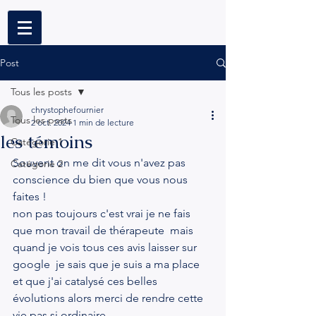
Post
Tous les posts
chrystophefournier
Tous les posts
2 oct. 2024
1 min de lecture
les témoins
Catégorie 1
Souvent on me dit vous n'avez pas 
Catégorie 2
conscience du bien que vous nous 
faites !
non pas toujours c'est vrai je ne fais 
que mon travail de thérapeute  mais 
quand je vois tous ces avis laisser sur 
google  je sais que je suis a ma place 
et que j'ai catalysé ces belles 
évolutions alors merci de rendre cette 
vie pas si ordinaire