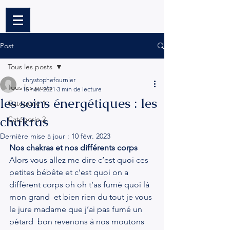
Post
Tous les posts
chrystophefournier
Tous les posts
16 nov. 2021
3 min de lecture
les soins énergétiques : les
Catégorie 1
chakras
Catégorie 2
Dernière mise à jour :
10 févr. 2023
Nos chakras et nos différents corps
Alors vous allez me dire c’est quoi ces 
petites bébête et c’est quoi on a 
différent corps oh oh t’as fumé quoi là 
mon grand  et bien rien du tout je vous 
le jure madame que j’ai pas fumé un 
pétard  bon revenons à nos moutons 