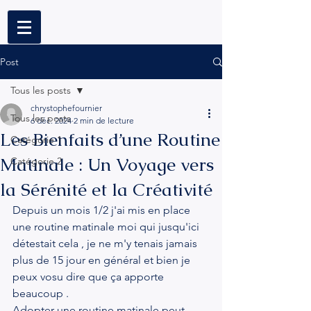
Post
Tous les posts
chrystophefournier
Tous les posts
6 déc. 2024
2 min de lecture
Les Bienfaits d’une Routine
Catégorie 1
Matinale : Un Voyage vers
Catégorie 2
la Sérénité et la Créativité
Depuis un mois 1/2 j'ai mis en place 
une routine matinale moi qui jusqu'ici 
détestait cela , je ne m'y tenais jamais 
plus de 15 jour en général et bien je 
peux vosu dire que ça apporte 
beaucoup .
Adopter une routine matinale peut 