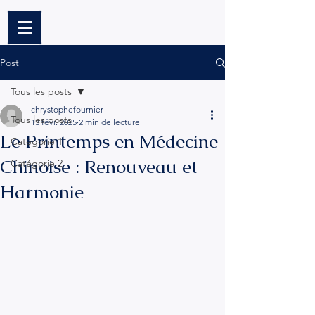
Post
Tous les posts
chrystophefournier
Tous les posts
13 févr. 2025
2 min de lecture
Le Printemps en Médecine
Catégorie 1
Chinoise : Renouveau et
Catégorie 2
Harmonie