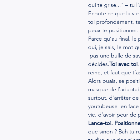
qui te grise..." – tu l’
Écoute ce que la vie
toi profondément, te
peux te positionner.
Parce qu’au final, le
oui, je sais, le mot 
 pas une bulle de sav
décides.
Toi avec toi
.
reine, et faut que t
Alors ouais, se posit
masque de l’adaptabil
surtout, d’arrêter d
youtubeuse  en face l
vie, d’avoir peur de 
Lance-toi. Positionne-
que sinon ? Bah tu r