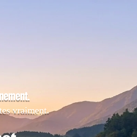
inement.
tes vraiment.