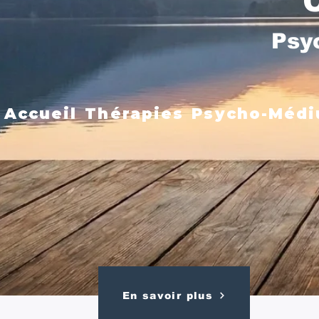
Psy
Accueil
Thérapies
Psycho-Médi
En savoir plus