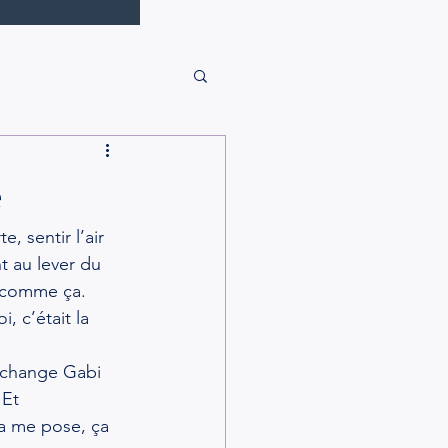
é
, sentir l’air 
t au lever du 
e comme ça. 
, c’était la 
Archange Gabi 
 Et 
ça me pose, ça 