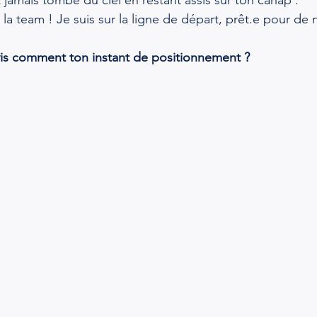
t jamais tombé du ciel en restant assis sur ton canap’.
, la team ! Je suis sur la ligne de départ, prêt.e pour de 
vis comment ton instant de positionnement ?