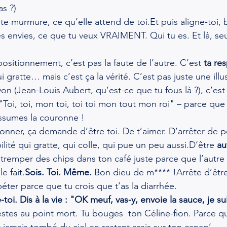
as ?)
 te murmure, ce qu’elle attend de 
toi.Et
 puis aligne-toi,
s envies, ce que tu veux VRAIMENT. Qui tu es. Et là, seu
 positionnement, c’est pas la faute de l’autre. C’est 
ta re
qui gratte… mais c’est ça la vérité. C’est pas juste une il
on (Jean-Louis Aubert, qu’est-ce que tu fous là ?), c’est 
"Toi, toi, mon toi, toi toi mon tout mon roi" – parce que t
’assumes la couronne !
ionner, ça demande d’être toi. De t’aimer. D’arrêter de po
ité qui gratte, qui colle, qui pue un peu aussi.D’être 
au
e tremper des chips dans ton café juste parce que l’autre
e fait.
Sois. Toi. Même.
 Bon dieu de m**** !Arrête d’être
péter parce que tu crois que t’as la diarrhée.
toi. Dis à la vie : "OK meuf, vas-y, envoie la sauce, je su
estes au point mort. Tu bouges  ton Céline-fion. Parce qu