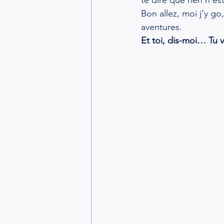
te dire que rien n’es
Bon allez, moi j’y go
aventures.
Et toi, dis-moi… Tu 