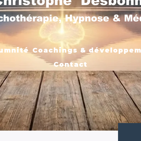
Christophe Desbon
chothérapie, Hypnose & M
umnité
Coachings & développe
Contact