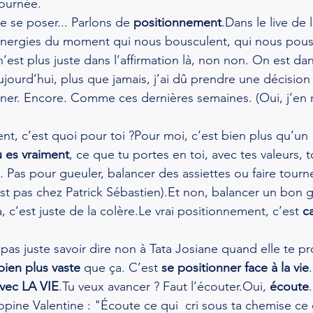
journée.
de se poser... Parlons de 
positionnement
.Dans le live de l
 énergies du moment qui nous bousculent, qui nous pous
n’est plus juste dans l’affirmation là, non non. On est dan
ujourd’hui, plus que jamais, j’ai dû prendre une décision
ner. Encore. Comme ces dernières semaines. (Oui, j’en r
t, c’est quoi pour toi ?Pour moi, c’est bien plus qu’un "
u es vraiment
, ce que tu portes en toi, avec tes valeurs, 
. Pas pour gueuler, balancer des assiettes ou faire tourn
 est pas chez Patrick Sébastien).Et non, balancer un bon 
a, c’est juste de la colère.Le vrai positionnement, c’est 
c
 pas juste savoir dire non à Tata Josiane quand elle te p
bien plus vaste
 que ça. C’est 
se positionner face à la vie
avec LA VIE
.Tu veux avancer ? Faut l’écouter.Oui, 
écoute
ne Valentine : "Écoute ce qui  cri sous ta chemise ce q