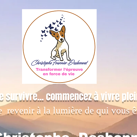
e survivre... commencez à vivre ple
e revenir à la lumière de qui vous ê