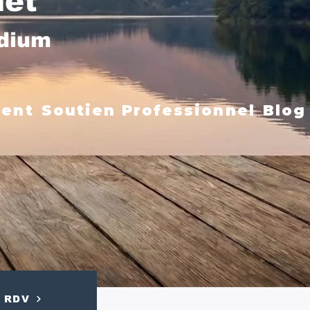
net
édium
ment
Soutien Professionnel
Blog
RDV