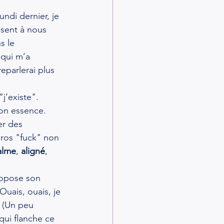
undi dernier, je 
sent à nous 
s le 
 qui m’a 
eparlerai plus 
j’existe". 
ton essence. 
er des 
gros "fuck" non 
alme
, 
aligné
, 
ropose son 
.Ouais, ouais, je 
. (Un peu 
ui flanche ce 