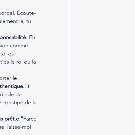
 bordel. Écoute-
lement là, tu 
sponsabilité
. Eh 
lusion comme 
toi qui 
’es le roi ou la 
rter le 
thentique
.Et
 dinde de 
 constipé de la 
is prêt.e."
Parce 
e  laisse-moi 