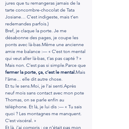
jures que tu remangeras jamais de la 
tarte concombre-chocolat de Tata 
Josiane… C’est indigeste, mais t’en 
redemandes parfois.)
Bref, je claque la porte. Je me 
désabonne des pages, je coupe les 
ponts avec là-bas.Même une ancienne 
amie me balance :— « C’est ton mental 
qui veut aller là-bas, t’as pas capté ? »
Mais non. C’est pas si simple.Parce que 
fermer la porte, ça, c’est le mental.
Mais 
l’âme… elle dit autre chose.
Et tu le 
sens.Moi
, je l’ai senti.Après 
neuf mois sans contact avec mon pote 
Thomas, on se parle enfin au 
téléphone. Et là, je lui dis :— « Tu sais 
quoi ? Les montagnes me manquent. 
C’est viscéral. »
Et là, j’ai compris : ce n’était pas mon 