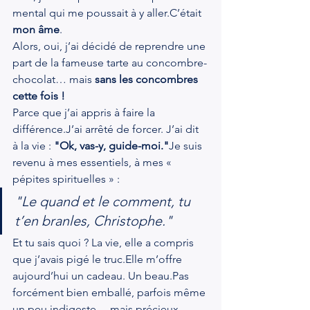
mental qui me poussait à y aller.C’était 
mon âme
.
Alors, oui, j’ai décidé de reprendre une 
part de la fameuse tarte au concombre-
chocolat… mais 
sans les concombres 
cette fois !
Parce que j’ai appris à faire la 
différence.J’ai arrêté de forcer. J’ai dit 
à la vie : 
"Ok, vas-y, guide-moi."
Je suis 
revenu à mes essentiels, à mes « 
pépites spirituelles » :
"Le quand et le comment, tu 
t’en branles, Christophe."
Et tu sais quoi ? La vie, elle a compris 
que j’avais pigé le truc.Elle m’offre 
aujourd’hui un cadeau. Un beau.Pas 
forcément bien emballé, parfois même 
un peu indigeste… mais précieux.