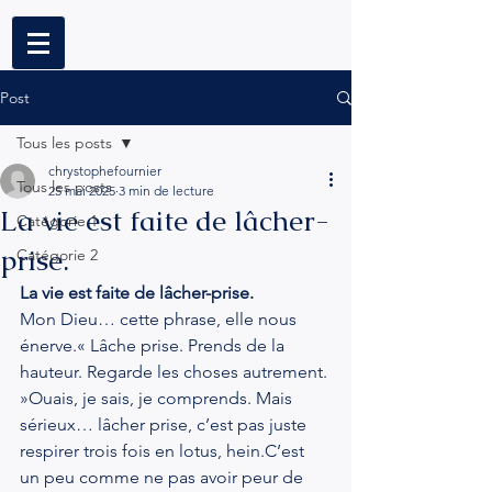
Post
Tous les posts
chrystophefournier
Tous les posts
25 mai 2025
3 min de lecture
La vie est faite de lâcher-
Catégorie 1
prise.
Catégorie 2
La vie est faite de lâcher-prise.
Mon Dieu… cette phrase, elle nous 
énerve.« Lâche prise. Prends de la 
hauteur. Regarde les choses autrement. 
»Ouais, je sais, je comprends. Mais 
sérieux… lâcher prise, c’est pas juste 
respirer trois fois en lotus, hein.C’est 
un peu comme ne pas avoir peur de 