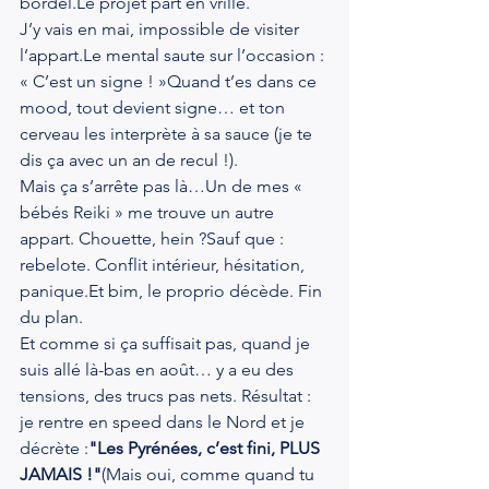
bordel.Le projet part en vrille.
J’y vais en mai, impossible de visiter 
l’appart.Le mental saute sur l’occasion : 
« C’est un signe ! »Quand t’es dans ce 
mood, tout devient signe… et ton 
cerveau les interprète à sa sauce (je te 
dis ça avec un an de recul !).
Mais ça s’arrête pas là…Un de mes « 
bébés Reiki » me trouve un autre 
appart. Chouette, hein ?Sauf que : 
rebelote. Conflit intérieur, hésitation, 
panique.Et
 bim, le proprio décède. Fin 
du plan.
Et comme si ça suffisait pas, quand je 
suis allé là-bas en août… y a eu des 
tensions, des trucs pas nets. Résultat : 
je rentre en speed dans le Nord et je 
décrète :
"Les Pyrénées, c’est fini, PLUS 
JAMAIS !"
(Mais oui, comme quand tu 