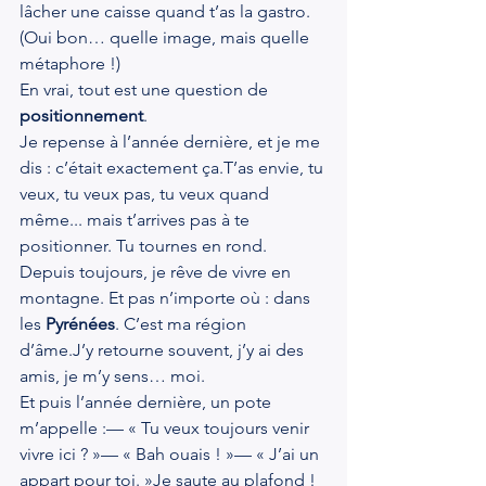
lâcher une caisse quand t’as la gastro.
(Oui bon… quelle image, mais quelle 
métaphore !)
En vrai, tout est une question de 
positionnement
.
Je repense à l’année dernière, et je me 
dis : c’était exactement ça.T’as envie, tu 
veux, tu veux pas, tu veux quand 
même... mais t’arrives pas à te 
positionner. Tu tournes en rond.
Depuis toujours, je rêve de vivre en 
montagne. Et pas n’importe où : dans 
les 
Pyrénées
. C’est ma région 
d’âme.J’y retourne souvent, j’y ai des 
amis, je m’y sens… moi.
Et puis l’année dernière, un pote 
m’appelle :— « Tu veux toujours venir 
vivre ici ? »— « Bah ouais ! »— « J’ai un 
appart pour toi. »Je saute au plafond ! 