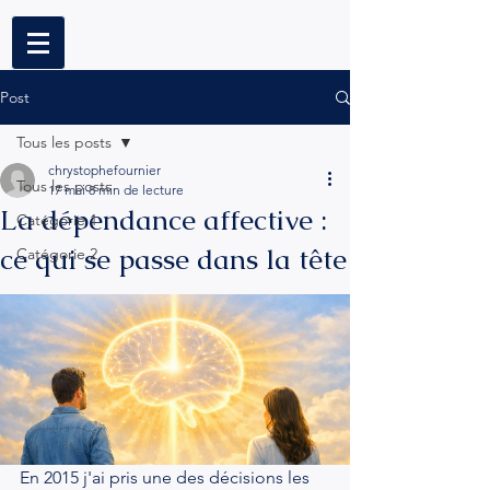
Post
Tous les posts
chrystophefournier
Tous les posts
17 mai
8 min de lecture
La dépendance affective :
Catégorie 1
ce qui se passe dans la tête
Catégorie 2
En 2015 j'ai pris une des décisions les 