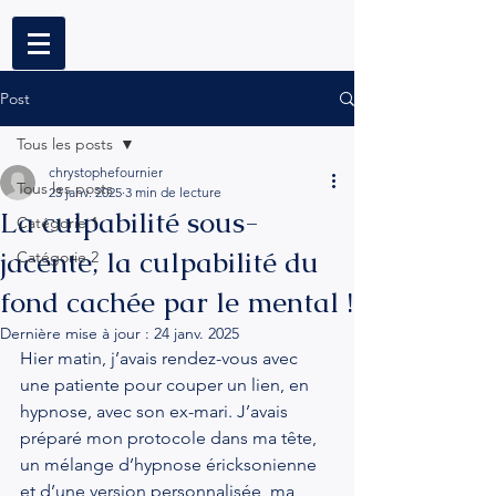
Post
Tous les posts
chrystophefournier
Tous les posts
23 janv. 2025
3 min de lecture
La culpabilité sous-
Catégorie 1
jacente, la culpabilité du
Catégorie 2
fond cachée par le mental !
Dernière mise à jour :
24 janv. 2025
Hier matin, j’avais rendez-vous avec 
une patiente pour couper un lien, en 
hypnose, avec son ex-mari. J’avais 
préparé mon protocole dans ma tête, 
un mélange d’hypnose éricksonienne 
et d’une version personnalisée, ma 