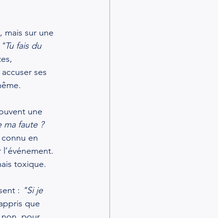
, mais sur une 
"Tu fais du 
es, 
 accuser ses 
-même.
souvent une 
 ma faute ? 
 connu en 
r l’événement. 
mais toxique.
ent : 
"Si je 
 appris que 
t non, pour 