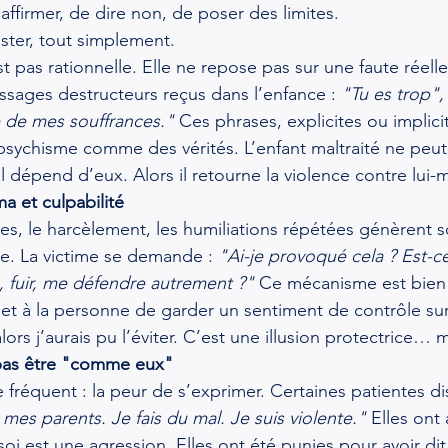
ffirmer, de dire non, de poser des limites.
ster, tout simplement.
st pas rationnelle. Elle ne repose pas sur une faute réelle
essages destructeurs reçus dans l’enfance : 
"Tu es trop", 
e de mes souffrances."
 Ces phrases, explicites ou implicit
psychisme comme des vérités. L’enfant maltraité ne peut
, il dépend d’eux. Alors il retourne la violence contre lui
ma et culpabilité
les, le harcèlement, les humiliations répétées génèrent 
le. La victime se demande : 
"Ai-je provoqué cela ? Est-ce
e, fuir, me défendre autrement ?"
 Ce mécanisme est bien
met à la personne de garder un sentiment de contrôle su
lors j’aurais pu l’éviter. C’est une illusion protectrice… 
 pas être "comme eux"
réquent : la peur de s’exprimer. Certaines patientes dis
mes parents. Je fais du mal. Je suis violente."
 Elles ont
soi est une agression. Elles ont été punies pour avoir di