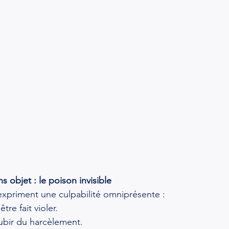
s objet : le poison invisible
expriment une culpabilité omniprésente :
re fait violer.
bir du harcèlement.