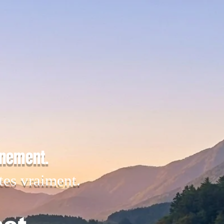
inement.
tes vraiment.