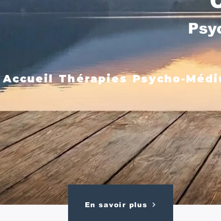
Psy
Accueil
Thérapies
Psycho-Médi
En savoir plus