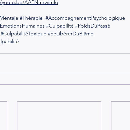
://youtu.be/AAPNmrwimfo
Mentale
#Thérapie
#AccompagnementPsychologique
ÉmotionsHumaines
#Culpabilité
#PoidsDuPassé
#CulpabilitéToxique
#SeLibérerDuBlâme
pabilité