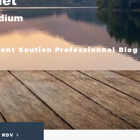
net
édium
ment
Soutien Professionnel
Blog
RDV