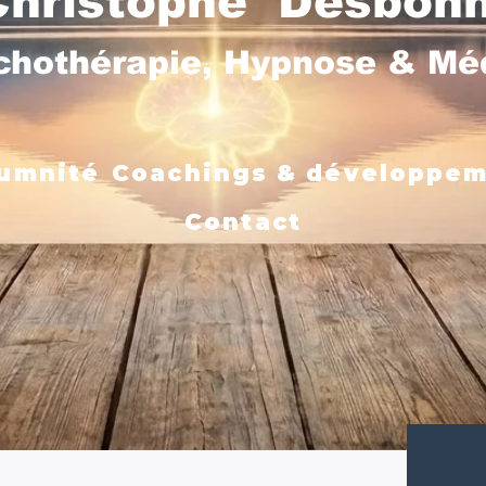
Christophe Desbon
chothérapie, Hypnose & M
umnité
Coachings & développe
Contact