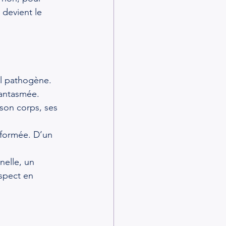
é devient le 
el pathogène.
 fantasmée.
 son corps, ses 
sformée. D’un 
nelle, un 
spect en 