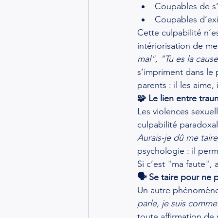
Coupables de s’a
Coupables d’exi
Cette culpabilité n’e
intériorisation de m
mal", "Tu es la caus
s’impriment dans le 
parents : il les aime
🧩 Le lien entre trau
Les violences sexuel
culpabilité paradoxa
Aurais-je dû me tair
psychologie : il per
Si c’est "ma faute", a
🗣️ Se taire pour ne
Un autre phénomène f
parle, je suis comme 
toute affirmation de 