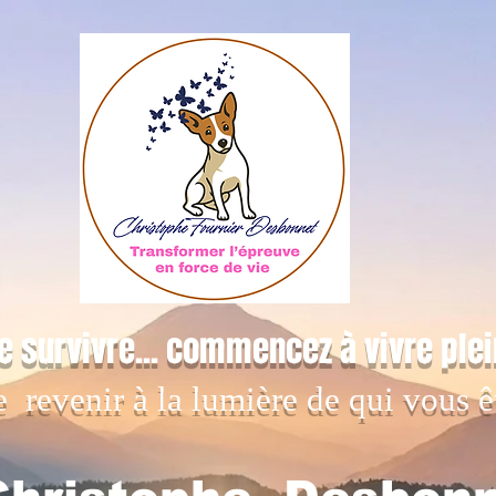
e survivre... commencez à vivre ple
e revenir à la lumière de qui vous ê