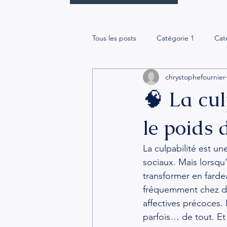
Tous les posts
Catégorie 1
Cat
chrystophefournier
🧠 La cul
le poids 
La culpabilité est u
sociaux. Mais lorsqu’
transformer en farde
fréquemment chez de
affectives précoces.
parfois… de tout. Et 