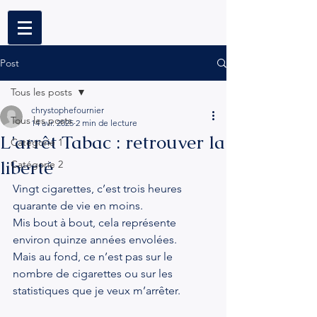
Post
Tous les posts
chrystophefournier
Tous les posts
14 avr. 2025
2 min de lecture
L'arrêt Tabac : retrouver la
Catégorie 1
liberté
Catégorie 2
Vingt cigarettes, c’est trois heures 
quarante de vie en moins.
Mis bout à bout, cela représente 
environ quinze années envolées.
Mais au fond, ce n’est pas sur le 
nombre de cigarettes ou sur les 
statistiques que je veux m’arrêter.