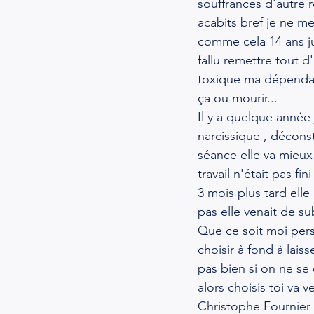
souffrances d'autre 
acabits bref je ne me 
comme cela 14 ans ju
fallu remettre tout d
toxique ma dépendance
ça ou mourir...
Il y a quelque année
narcissique , décons
séance elle va mieux
travail n'était pas fini 
3 mois plus tard ell
pas elle venait de su
Que ce soit moi per
choisir à fond à lais
pas bien si on ne se c
alors choisis toi va v
Christophe Fournier