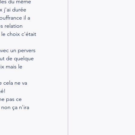
cales du même 
x j'ai durée 
ffrance il a 
s relation 
le choix c'était 
avec un pervers 
out de quelque 
x mais le 
 cela ne va 
né!
ne pas ce 
 non ça n'ira 