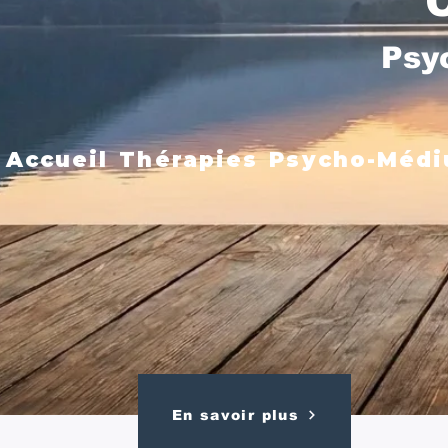
Psy
Accueil
Thérapies
Psycho-Médi
En savoir plus