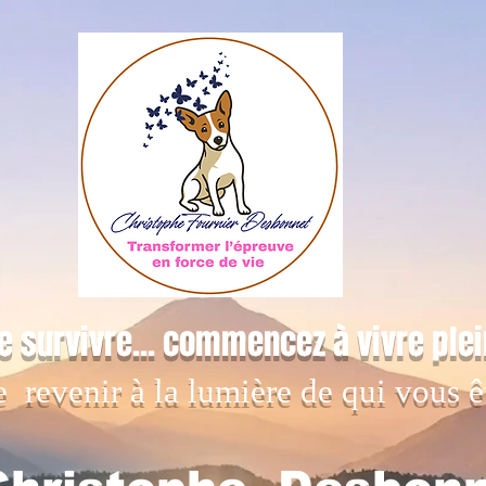
e survivre... commencez à vivre ple
e revenir à la lumière de qui vous ê