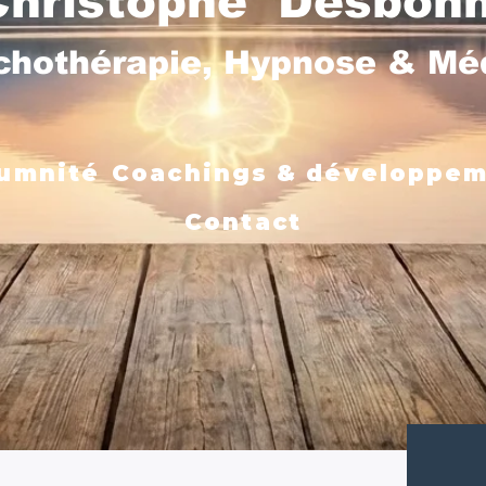
Christophe Desbon
chothérapie, Hypnose & M
umnité
Coachings & développe
Contact