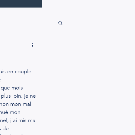
suis en couple 
e 
lque mois 
plus loin, je ne 
 non mon mal 
tinué mon 
el, j'ai mis ma 
s de 