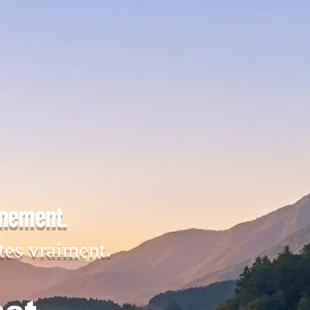
inement.
tes vraiment.