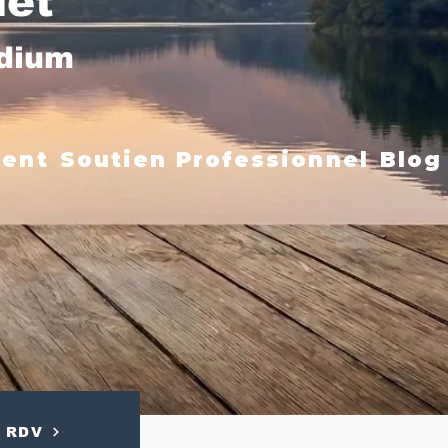
net
édium
ment
Soutien Professionnel
Blog
RDV