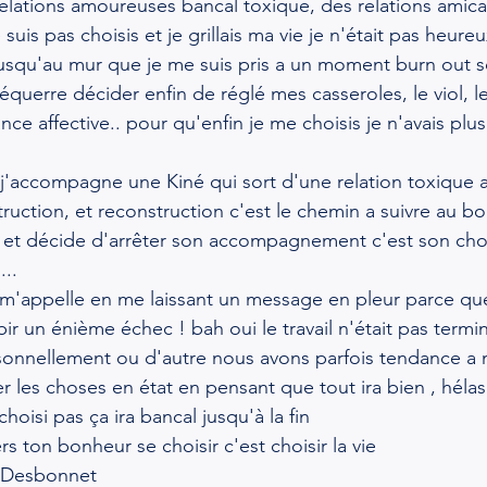
relations amoureuses bancal toxique, des relations ami
suis pas choisis et je grillais ma vie je n'était pas heureu
squ'au mur que je me suis pris a un moment burn out sou
'équerre décider enfin de réglé mes casseroles, le viol, le
 affective.. pour qu'enfin je me choisis je n'avais plus 
 j'accompagne une Kiné qui sort d'une relation toxique 
truction, et reconstruction c'est le chemin a suivre au b
 et décide d'arrêter son accompagnement c'est son choi
...
e m'appelle en me laissant un message en pleur parce que
bir un énième échec ! bah oui le travail n'était pas termi
sonnellement ou d'autre nous avons parfois tendance a 
ser les choses en état en pensant que tout ira bien , hélas
hoisi pas ça ira bancal jusqu'à la fin
ers ton bonheur se choisir c'est choisir la vie
 Desbonnet 