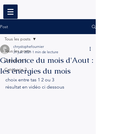
Post
Tous les posts
chrystophefournier
Tous les posts
31 juil. 2021
1 min de lecture
Guidance du mois d'Aout :
Catégorie 1
les énergies du mois
Catégorie 2
choix entre tas 1 2 ou 3 
résultat en vidéo ci dessous