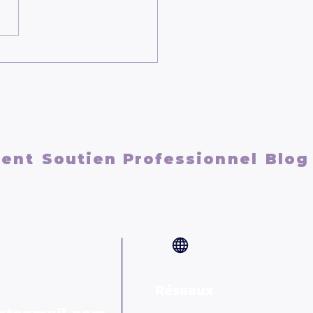
econnecter à soi
ment
ment
Soutien Professionnel
Blog
Réseaux