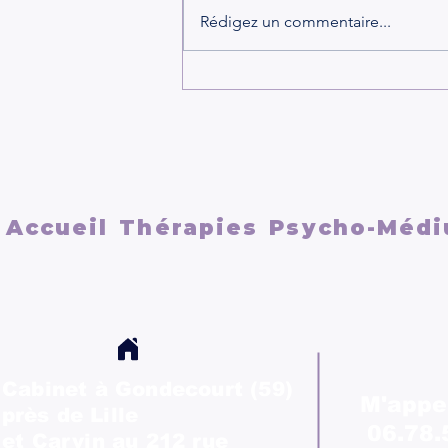
Rédigez un commentaire...
LA DÉPENDANCE
AFFECTIVE ET LES
RELATIONS TOXIQUESCe
qui se passe dans votre tête
et votre cerveau
Accueil
Thérapies
Psycho-Médi
Cabinet à Gondecourt (59)
M'appe
près
de Lille
06.78.
et Carvin au 212 rue