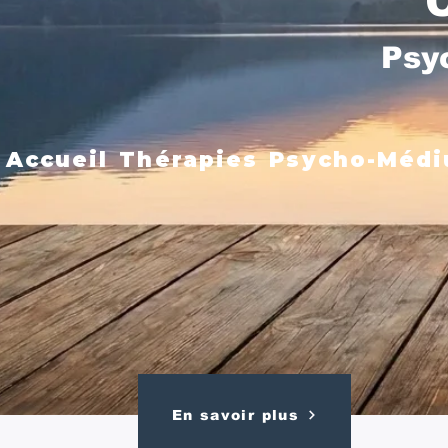
Psy
Accueil
Thérapies
Psycho-Médi
En savoir plus