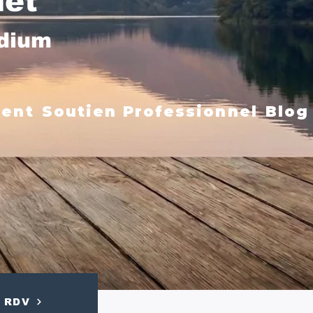
net
édium
ment
Soutien Professionnel
Blog
RDV