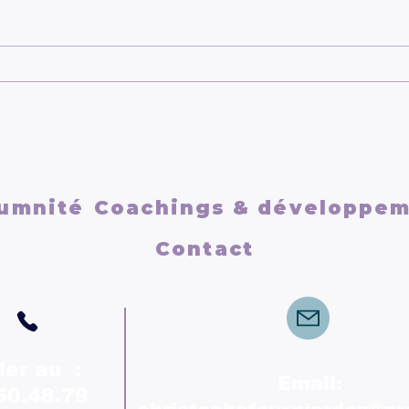
Se reconstruire après une
Se r
relation toxique
vrai
umnité
Coachings & développe
Contact
ler au :
Email:
50.48.79