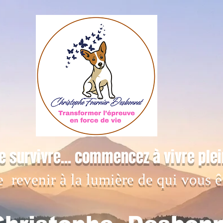
e survivre... commencez à vivre ple
e revenir à la lumière de qui vous ê