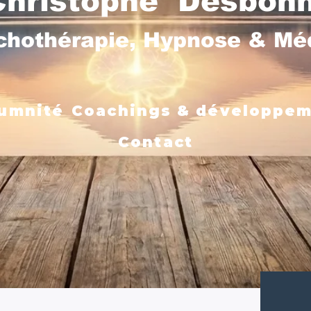
Christophe Desbon
chothérapie, Hypnose & M
umnité
Coachings & développe
Contact