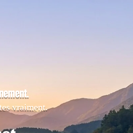
inement.
tes vraiment.