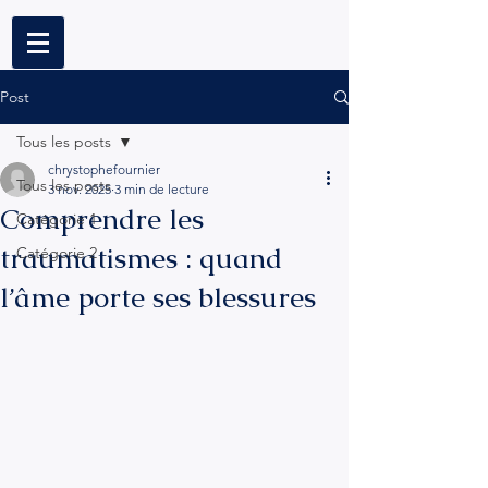
Post
Tous les posts
chrystophefournier
Tous les posts
3 nov. 2025
3 min de lecture
Comprendre les
Catégorie 1
traumatismes : quand
Catégorie 2
l’âme porte ses blessures