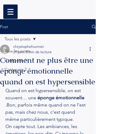
Post
Tous les posts
chrystophefournier
Tous les posts
21 janv.
3 min de lecture
Comment ne plus être une
Catégorie 1
éponge émotionnelle
Catégorie 2
quand on est hypersensible
Quand on est hypersensible, on est 
souvent… une 
éponge émotionnelle 
.Bon, parfois même quand on ne l’est 
pas, mais chez nous, c’est quand 
même particulièrement typique.
On capte tout. Les ambiances, les 
émotions, les non-dits. Ça traverse le 