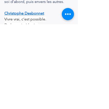
soi d’abord, puis envers les autres.
Christophe Desbonnet
Vivre vrai, c’est possible.
De la survie à la vie.
Authentique • Humain • Respect • 
Bienveillance.
Psychopraticien Médium
Coach Hypnothérapeute
#psychologie
#tcc
#mensonge
#developpementpersonnel