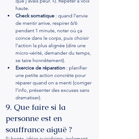
que j’avais peur. »). Répéter à voix 
haute.
Check somatique
 : quand l’envie 
de mentir arrive, respirer 6/6 
pendant 1 minute, noter où ça 
coince dans le corps, puis choisir 
l’action la plus alignée (dire une 
micro-vérité, demander du temps, 
se taire honnêtement).
Exercice de réparation
 : planifier 
une petite action concrète pour 
réparer quand on a menti (corriger 
l’info, présenter des excuses sans 
dramatiser).
9. Que faire si la 
personne est en 
souffrance aiguë ?
Si honte, idées suicidaires, isolement 