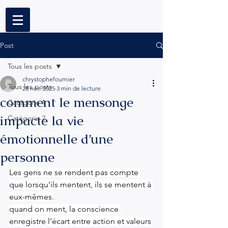
Post
Tous les posts
chrystophefournier
Tous les posts
28 nov. 2025
3 min de lecture
comment le mensonge
Catégorie 1
impacte la vie
Catégorie 2
émotionnelle d’une
personne
Les gens ne se rendent pas compte 
que lorsqu’ils mentent, ils se mentent à 
eux-mêmes.
quand on ment, la conscience 
enregistre l’écart entre action et valeurs