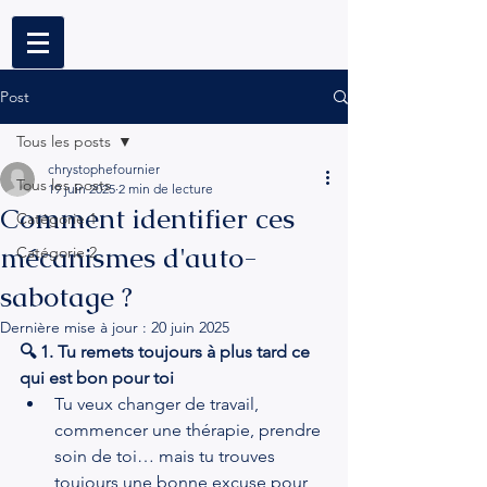
Post
Tous les posts
chrystophefournier
Tous les posts
19 juin 2025
2 min de lecture
Comment identifier ces
Catégorie 1
mécanismes d'auto-
Catégorie 2
sabotage ?
Dernière mise à jour :
20 juin 2025
🔍 1. Tu remets toujours à plus tard ce 
qui est bon pour toi
Tu veux changer de travail, 
commencer une thérapie, prendre 
soin de toi… mais tu trouves 
toujours une bonne excuse pour 