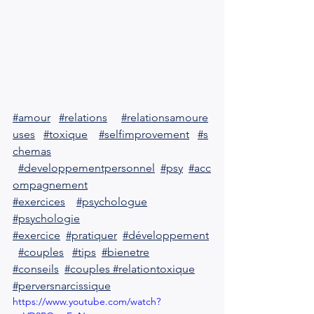
#amour
#relations
#relationsamoure
uses
#toxique
#selfimprovement
#s
chemas
#developpementpersonnel
#psy
#acc
ompagnement
#exercices
#psychologue
#psychologie
#exercice
#pratiquer
#développement
#couples
#tips
#bienetre
#conseils
#couples
#relationtoxique
#perversnarcissique
https://www.youtube.com/watch?