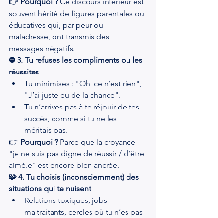
👉 
Pourquoi ?
 Ce discours intérieur est 
souvent hérité de figures parentales ou 
éducatives qui, par peur ou 
maladresse, ont transmis des 
messages négatifs.
⛔ 3. Tu refuses les compliments ou les 
réussites
Tu minimises : "Oh, ce n’est rien", 
"J’ai juste eu de la chance".
Tu n’arrives pas à te réjouir de tes 
succès, comme si tu ne les 
méritais pas.
👉 
Pourquoi ?
 Parce que la croyance 
"je ne suis pas digne de réussir / d’être 
aimé.e" est encore bien ancrée.
🧩 4. Tu choisis (inconsciemment) des 
situations qui te nuisent
Relations toxiques, jobs 
maltraitants, cercles où tu n’es pas 