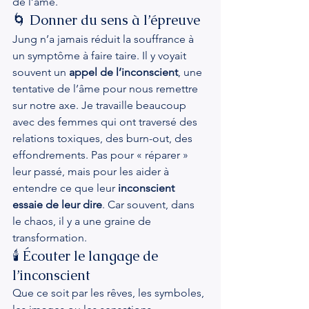
de l’âme.
🌀 Donner du sens à l’épreuve
Jung n’a jamais réduit la souffrance à 
un symptôme à faire taire. Il y voyait 
souvent un 
appel de l’inconscient
, une 
tentative de l’âme pour nous remettre 
sur notre axe. Je travaille beaucoup 
avec des femmes qui ont traversé des 
relations toxiques, des burn-out, des 
effondrements. Pas pour « réparer » 
leur passé, mais pour les aider à 
entendre ce que leur 
inconscient 
essaie de leur dire
. Car souvent, dans 
le chaos, il y a une graine de 
transformation.
🕯 Écouter le langage de 
l’inconscient
Que ce soit par les rêves, les symboles, 