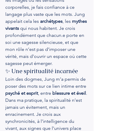
les images ou les sensations 
corporelles, je fais confiance à ce 
langage plus vaste que les mots. Jung 
appelait cela les 
archétypes
, les 
mythes 
vivants
 qui nous habitent. Je crois 
profondément que chacun.e porte en 
soi une sagesse silencieuse, et que 
mon rôle n’est pas d’imposer une 
vérité, mais d’ouvrir un espace où cette 
sagesse peut émerger.
✨ Une spiritualité incarnée
Loin des dogmes, Jung m’a permis de 
poser des mots sur ce lien intime entre 
psyché et esprit
, entre 
blessure et éveil
. 
Dans ma pratique, la spiritualité n’est 
jamais un évitement, mais un 
enracinement. Je crois aux 
synchronicités, à l’intelligence du 
vivant, aux signes que l’univers place 