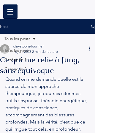
Post
Tous les posts
chrystophefournier
Tous les posts
16 juil. 2025
2 min de lecture
Ce qui me relie à Jung,
Catégorie 1
sans équivoque
Catégorie 2
Quand on me demande quelle est la 
source de mon approche 
thérapeutique, je pourrais citer mes 
outils : hypnose, thérapie énergétique, 
pratiques de conscience, 
accompagnement des blessures 
profondes. Mais la vérité, c’est que ce 
qui irrigue tout cela, en profondeur, 