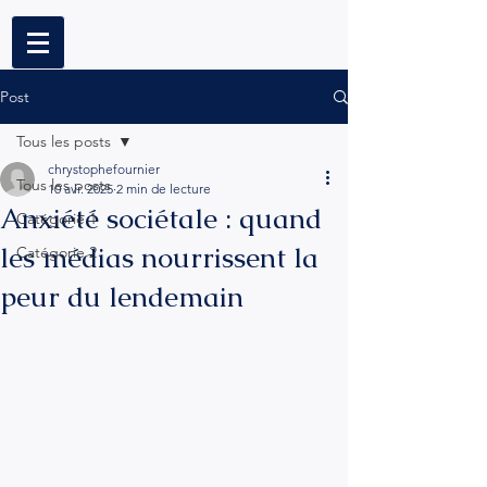
Post
Tous les posts
chrystophefournier
Tous les posts
10 avr. 2025
2 min de lecture
Anxiété sociétale : quand
Catégorie 1
les médias nourrissent la
Catégorie 2
peur du lendemain