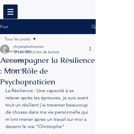
Post
Tous les posts
chrystophefournier
Tous les posts
12 nov. 2024
2 min de lecture
Accompagner la Résilience
Catégorie 1
: Mon Rôle de
Catégorie 2
Psychopraticien
La Résilience : Une capacité à se 
relever après les épreuves, je suis avant 
tout un résilient j'ai traverser beaucoup 
de choses dans ma vie personnelle qui 
m'ont mener apres un travail sur moi a 
devenir le vrai "Christophe"